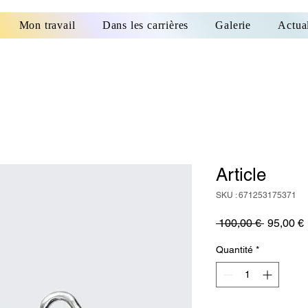
Mon travail
Dans les carrières
Galerie
Actual
Article
SKU : 671253175371
Prix
P
 100,00 € 
95,00 €
original
Quantité
*