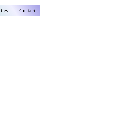
ités
Contact
rix
promotionnel